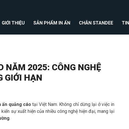
GIỚI THIỆU
SẢN PHẨM IN ẤN
CHÂN STANDEE
TI
O NĂM 2025: CÔNG NGHỆ
 GIỚI HẠN
n ấn quảng cáo
tại Việt Nam. Không chỉ dừng lại ở việc in
g kiến sự xuất hiện của nhiều công nghệ hiện đại, mang lại
rường
.