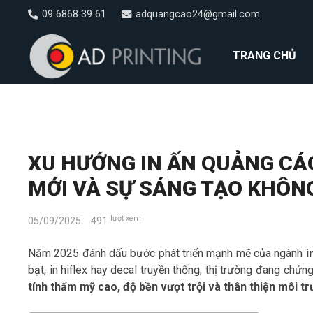
09 6868 39 61
adquangcao24@gmail.com
TRANG CHỦ
XU HƯỚNG IN ẤN QUẢNG CÁ
MỚI VÀ SỰ SÁNG TẠO KHÔNG
lượt xem
05/09/2025
491
Năm 2025 đánh dấu bước phát triển mạnh mẽ của ngành
i
bạt, in hiflex hay decal truyền thống, thị trường đang chứn
tính thẩm mỹ cao, độ bền vượt trội và thân thiện môi t