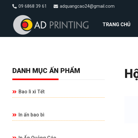
09 6868 39 61
adquangcao24@gmail.com
TRANG CHỦ
DANH MỤC ẤN PHẨM
Hộ
Bao lì xì Tết
In ấn bao bì
In Ấn Quảng Cáo