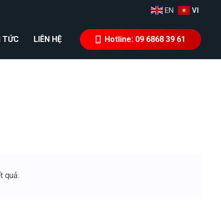
EN
VI
N TỨC
LIÊN HỆ
Hotline: 09 6868 39 61
t quả.