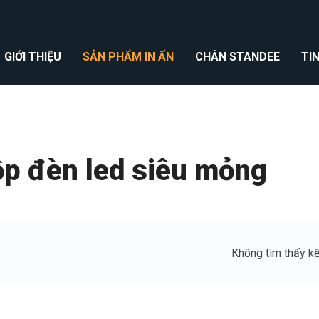
GIỚI THIỆU
SẢN PHẨM IN ẤN
CHÂN STANDEE
TI
p đèn led siêu mỏng
Không tìm thấy kế