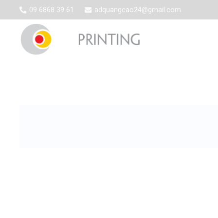
09 6868 39 61
adquangcao24@gmail.com
TRANG CHỦ