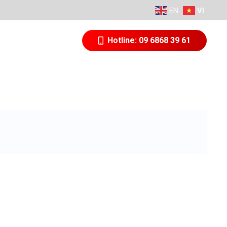
EN
VI
N TỨC
LIÊN HỆ
Hotline: 09 6868 39 61