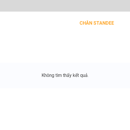
GIỚI THIỆU
SẢN PHẨM IN ẤN
CHÂN STANDEE
TI
Không tìm thấy kết quả.