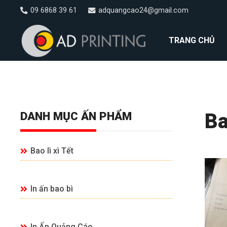
09 6868 39 61
adquangcao24@gmail.com
TRANG CHỦ
DANH MỤC ẤN PHẨM
Ba
Bao lì xì Tết
In ấn bao bì
In Ấn Quảng Cáo