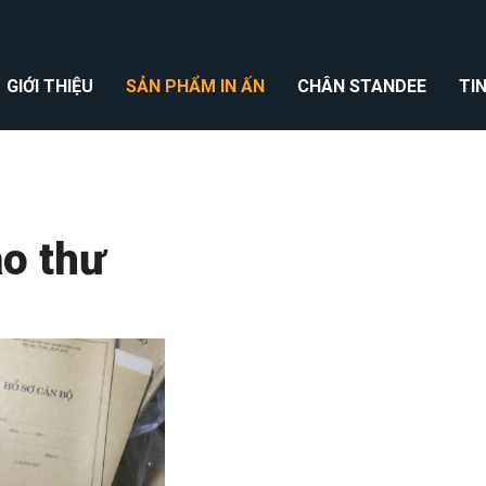
GIỚI THIỆU
SẢN PHẨM IN ẤN
CHÂN STANDEE
TI
o thư