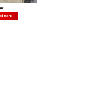
hư
ad more