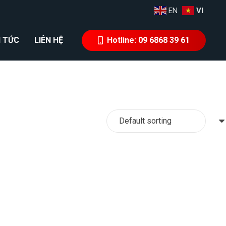
EN
VI
N TỨC
LIÊN HỆ
Hotline: 09 6868 39 61