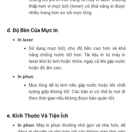
thấp hơn vì mực bột (toner) có khả năng in được
nhiều trang hơn so với mực lỏng.
d.
Độ Bền Của Mực In
In laser
:
Sử dụng mực bột, cho độ bền cao hơn và khả
năng chống nước tốt hơn. Tài liệu in từ máy in
laser khó bị lem hoặc nhòe, ngay cả khi gặp nước
hoặc độ ẩm cao.
In phun
:
Mực lỏng dễ bị lem nếu gặp nước hoặc khi chất
lượng giấy không tốt. Các bản in có thể bị mờ đi
theo thời gian nếu không được bảo quản tốt.
e.
Kích Thước Và Tiện Ích
In phun
: Máy in phun thường nhỏ gọn và nhẹ hơn, dễ
dàng di chuyển và phù hợp với các không gian làm việc