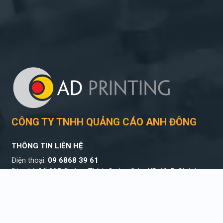
CÔNG TY TNHH QUẢNG CÁO ANH ĐÔNG
THÔNG TIN LIÊN HỆ
Điện thoại:
09 6868 39 61
Địa chỉ: Số 205, Đường Thích Quảng Đức, KP. 10, P. Chánh
Nghĩa, TP. Thủ Dầu Một, T. Bình Dương
THỜI GIAN LÀM VIỆC
Sáng từ 07h30 – 11h30