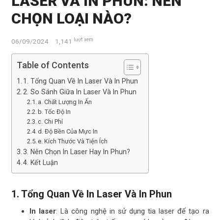
LASER VÀ IN PHUN: NÊN
CHỌN LOẠI NÀO?
lượt xem
06/09/2024
1,141
Table of Contents
1. Tổng Quan Về In Laser Và In Phun
2. So Sánh Giữa In Laser Và In Phun
a. Chất Lượng In Ấn
b. Tốc Độ In
c. Chi Phí
d. Độ Bền Của Mực In
e. Kích Thước Và Tiện Ích
3. Nên Chọn In Laser Hay In Phun?
4. Kết Luận
1.
Tổng Quan Về In Laser Và In Phun
In laser
: Là công nghệ in sử dụng tia laser để tạo ra