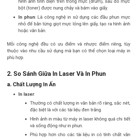
hình ảnh tĩnh điện trên trống mực (drum), sau đó mực
bột (toner) được nung chảy và bám vào giấy.
In phun
: Là công nghệ in sử dụng các đầu phun mực
nhỏ để bắn từng giọt mực lỏng lên giấy, tạo ra hình ảnh
hoặc văn bản.
Mỗi công nghệ đều có ưu điểm và nhược điểm riêng, tùy
thuộc vào nhu cầu sử dụng mà bạn có thể chọn loại máy in
phù hợp.
2.
So Sánh Giữa In Laser Và In Phun
a.
Chất Lượng In Ấn
In laser
:
Thường có chất lượng in văn bản rõ ràng, sắc nét,
đặc biệt là với các tài liệu đen trắng.
Hình ảnh in màu từ máy in laser không quá chi tiết
và sống động như in phun.
Phù hợp hơn cho các tài liệu in có tính chất văn