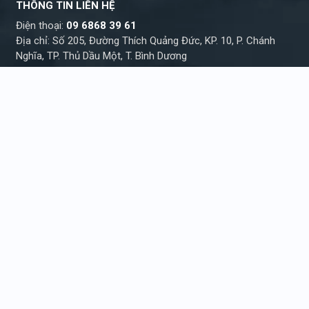
THÔNG TIN LIÊN HỆ
Điện thoại:
09 6868 39 61
Địa chỉ: Số 205, Đường Thích Quảng Đức, KP. 10, P. Chánh
Nghĩa, TP. Thủ Dầu Một, T. Bình Dương
THỜI GIAN LÀM VIỆC
Sáng từ 07h30 – 11h30
Chiều từ 13h30 – 17h30
TƯ VẤN ĐẶT HÀNG
Hỗ trợ kỹ thuật
Tư vấn báo giá
09 6868 39 61
09 6868 39 61
Chúng tôi không thực hiện bất kì yêu cầu nâng
giá, kê giá từ phía khách hàng và nhân viên.
Copyright © 2010
Quảng cáo Anh Đông
. Design
by
LohoDesign