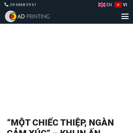
EN
VI
09 6868 39 61
“MỘT CHIẾC THIỆP, NGÀN