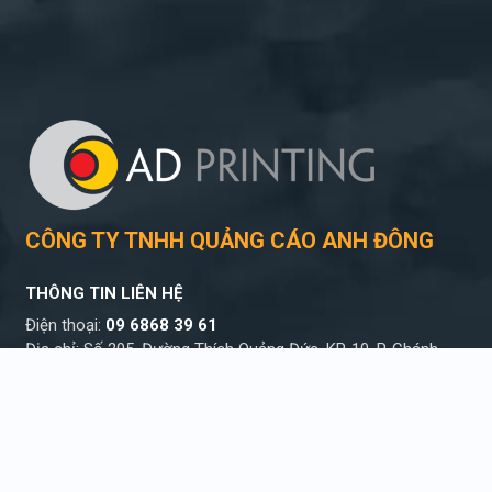
CÔNG TY TNHH QUẢNG CÁO ANH ĐÔNG
THÔNG TIN LIÊN HỆ
Điện thoại:
09 6868 39 61
Địa chỉ: Số 205, Đường Thích Quảng Đức, KP. 10, P. Chánh
Nghĩa, TP. Thủ Dầu Một, T. Bình Dương
THỜI GIAN LÀM VIỆC
Sáng từ 07h30 – 11h30
Chiều từ 13h30 – 17h30