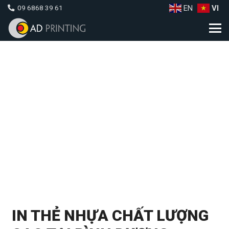
EN
VI
09 6868 39 61
IN THẺ NHỰA CHẤT LƯỢNG