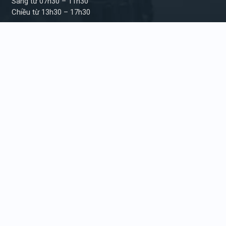
Sáng từ 07h30 – 11h30
Chiều từ 13h30 – 17h30
TƯ VẤN ĐẶT HÀNG
Hỗ trợ kỹ thuật
Tư vấn báo giá
09 6868 39 61
09 6868 39 61
Chúng tôi không thực hiện bất kì yêu cầu nâng
giá, kê giá từ phía khách hàng và nhân viên.
Copyright © 2010
Quảng cáo Anh Đông
. Design
by
LohoDesign
HƯỚNG DẪN SỬ DỤNG
Hướng dẫn đặt hàng online
Giao hàng và vận chuyển