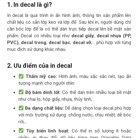
1. In decal là gì?
In decal là quá trình in ấn hình ảnh, thông tin sản phẩm lên
chất liệu có sẵn lớp keo và lớp đế. Sau khi in, người dùng chỉ
cần bóc lớp đế là có thể dán trực tiếp decal lên bề mặt sản
phẩm. Decal có nhiều loại như
decal giấy
,
decal nhựa (PP,
PVC)
,
decal trong
,
decal bạc
,
decal vỡ
,… phù hợp với từng
mục đích sử dụng khác nhau.
2. Ưu điểm của in decal
Thẩm mỹ cao:
Hình ảnh, màu sắc sắc nét, tạo ấn
tượng mạnh cho người nhìn.
Độ bám dính tốt:
Có thể dán trên nhiều loại bề mặt
như chai lọ, hộp giấy, nhựa, thủy tinh,…
Đa dạng chất liệu:
Dễ dàng chọn loại decal phù hợp
với môi trường sử dụng: chống nước, chịu nhiệt, dễ bóc
rời,…
Tùy biến linh hoạt:
Có thể in số lượng ít hoặc
nhiều, in thay đổi dữ liệu từng tem (Variable Data