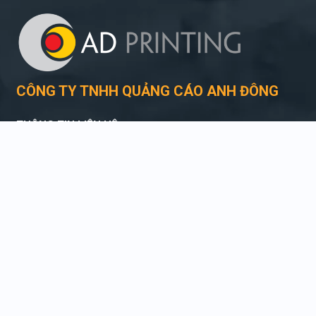
CÔNG TY TNHH QUẢNG CÁO ANH ĐÔNG
THÔNG TIN LIÊN HỆ
Điện thoại:
09 6868 39 61
Địa chỉ: Số 205, Đường Thích Quảng Đức, KP. 10, P. Chánh
Nghĩa, TP. Thủ Dầu Một, T. Bình Dương
THỜI GIAN LÀM VIỆC
Sáng từ 07h30 – 11h30
Chiều từ 13h30 – 17h30
TƯ VẤN ĐẶT HÀNG
Hỗ trợ kỹ thuật
Tư vấn báo giá
09 6868 39 61
09 6868 39 61