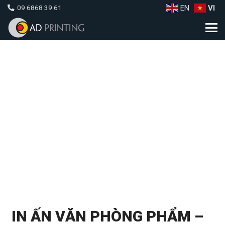
EN
VI
09 6868 39 61
IN ẤN VĂN PHÒNG PHẨM –