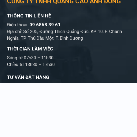
CÔNG TY TNHH QUẢNG CÁO ANH ĐÔNG
THÔNG TIN LIÊN HỆ
Điện thoại:
09 6868 39 61
Địa chỉ: Số 205, Đường Thích Quảng Đức, KP. 10, P. Chánh
Nghĩa, TP. Thủ Dầu Một, T. Bình Dương
THỜI GIAN LÀM VIỆC
Sáng từ 07h30 – 11h30
Chiều từ 13h30 – 17h30
TƯ VẤN ĐẶT HÀNG
Hỗ trợ kỹ thuật
Tư vấn báo giá
09 6868 39 61
09 6868 39 61
Chúng tôi không thực hiện bất kì yêu cầu nâng
giá, kê giá từ phía khách hàng và nhân viên.