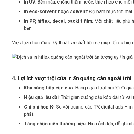
In UV
: Bền màu, chống thấm nước, thích hợp cho môi t
In eco-solvent hoặc solvent
: Độ bám mực tốt, màu s
In PP, hiflex, decal, backlit film
: Mỗi chất liệu phù 
bền.
Việc lựa chọn đúng kỹ thuật và chất liệu sẽ giúp tối ưu hiệu 
4. Lợi ích vượt trội của in ấn quảng cáo ngoài trời
Khả năng tiếp cận cao
: Hàng ngàn lượt người đi qua
Hiệu quả lâu dài
: Thời gian quảng cáo kéo dài từ vài
Chi phí hợp lý
: So với quảng cáo TV, digital ads – in
phải.
Tăng nhận diện thương hiệu
: Hình ảnh lớn, dễ ghi 