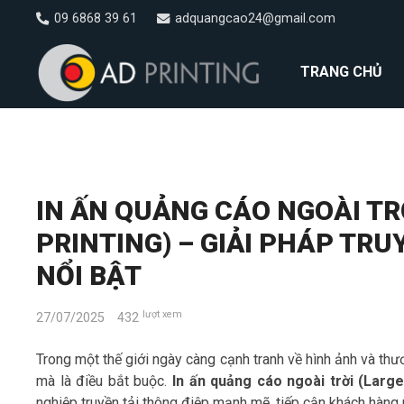
09 6868 39 61
adquangcao24@gmail.com
TRANG CHỦ
IN ẤN QUẢNG CÁO NGOÀI TR
PRINTING) – GIẢI PHÁP TR
NỔI BẬT
lượt xem
27/07/2025
432
Trong một thế giới ngày càng cạnh tranh về hình ảnh và thươ
mà là điều bắt buộc.
In ấn quảng cáo ngoài trời (Larg
nghiệp truyền tải thông điệp mạnh mẽ, tiếp cận khách hàng