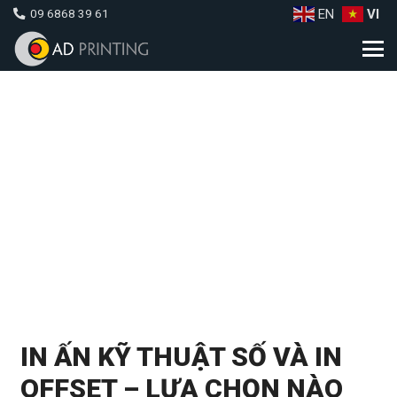
EN
VI
09 6868 39 61
IN ẤN KỸ THUẬT SỐ VÀ IN
OFFSET – LỰA CHỌN NÀO