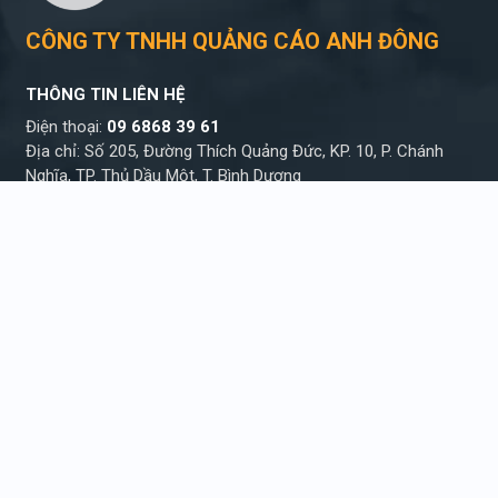
CÔNG TY TNHH QUẢNG CÁO ANH ĐÔNG
THÔNG TIN LIÊN HỆ
Điện thoại:
09 6868 39 61
Địa chỉ: Số 205, Đường Thích Quảng Đức, KP. 10, P. Chánh
Nghĩa, TP. Thủ Dầu Một, T. Bình Dương
THỜI GIAN LÀM VIỆC
Sáng từ 07h30 – 11h30
Chiều từ 13h30 – 17h30
TƯ VẤN ĐẶT HÀNG
Hỗ trợ kỹ thuật
Tư vấn báo giá
09 6868 39 61
09 6868 39 61
Chúng tôi không thực hiện bất kì yêu cầu nâng
giá, kê giá từ phía khách hàng và nhân viên.