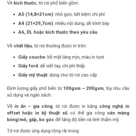
Về
kích thước
, tờ rơi phổ biến gồm:
A5 (14,8×21cm)
: nhỏ gọn, tiết kiệm chi phí
A4 (21×29,7cm)
: nhiều nội dung, dễ trình bày
A6, DL hoặc kích thước theo yêu cầu
Về
chất liệu
, tờ rơi thường được in trên:
Giấy couche
: bề mặt láng mịn, màu in tươi
Giấy ford
: dễ viết tay, chi phí thấp
Giấy mỹ thuật
: dùng cho tờ rơi cao cấp
Định lượng giấy phổ biến từ
100gsm – 200gsm
, tùy nhu cầu
sử dụng và ngân sách.
Về
in ấn – gia công
, tờ rơi được in bằng
công nghệ in
offset hoặc in kỹ thuật số
, có thể gia công
cán màng
bóng/mờ, gấp, bo góc
để tăng độ bền và tính thẩm mỹ.
Tờ rơi được ứng dụng rộng rãi trong: