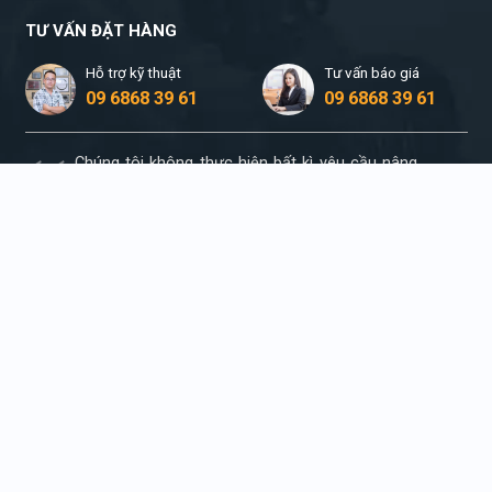
TƯ VẤN ĐẶT HÀNG
Hỗ trợ kỹ thuật
Tư vấn báo giá
09 6868 39 61
09 6868 39 61
Chúng tôi không thực hiện bất kì yêu cầu nâng
giá, kê giá từ phía khách hàng và nhân viên.
Copyright © 2010
Quảng cáo Anh Đông
. Design
by
LohoDesign
HƯỚNG DẪN SỬ DỤNG
Hướng dẫn đặt hàng online
Giao hàng và vận chuyển
CHÍNH SÁCH KHÁCH HÀNG
Chính sách bảo hành