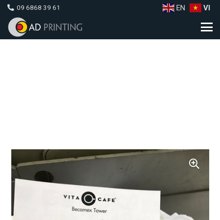
EN
VI
09 6868 39 61