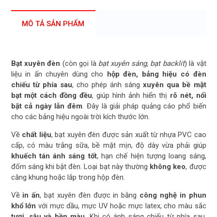
MÔ TẢ SẢN PHẨM
Bạt xuyên đèn
(còn gọi là
bạt xuyên sáng, bạt backlit
) là vật
liệu in ấn chuyên dùng cho
hộp đèn, bảng hiệu có đèn
chiếu từ phía sau
, cho phép ánh sáng
xuyên qua bề mặt
bạt một cách đồng đều
, giúp hình ảnh hiển thị
rõ nét, nổi
bật cả ngày lẫn đêm
. Đây là giải pháp quảng cáo phổ biến
cho các bảng hiệu ngoài trời kích thước lớn.
Về
chất liệu
, bạt xuyên đèn được sản xuất từ nhựa PVC cao
cấp, có màu trắng sữa, bề mặt mịn, độ dày vừa phải giúp
khuếch tán ánh sáng tốt
, hạn chế hiện tượng loang sáng,
đốm sáng khi bật đèn. Loại bạt này thường
không keo
, được
căng khung hoặc lắp trong hộp đèn.
Về
in ấn
, bạt xuyên đèn được in bằng
công nghệ in phun
khổ lớn
với mực dầu, mực UV hoặc mực latex, cho màu sắc
tươi, sâu và bền màu
. Khi có ánh sáng chiếu từ phía sau,