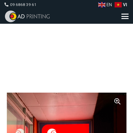
EN
VI
09 6868 39 61