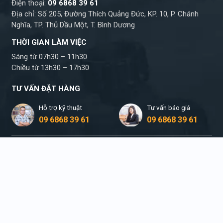
Điện thoại:
09 6868 39 61
Địa chỉ: Số 205, Đường Thích Quảng Đức, KP. 10, P. Chánh
Nghĩa, TP. Thủ Dầu Một, T. Bình Dương
THỜI GIAN LÀM VIỆC
Sáng từ 07h30 – 11h30
Chiều từ 13h30 – 17h30
TƯ VẤN ĐẶT HÀNG
Hỗ trợ kỹ thuật
Tư vấn báo giá
09 6868 39 61
09 6868 39 61
Chúng tôi không thực hiện bất kì yêu cầu nâng
giá, kê giá từ phía khách hàng và nhân viên.
Copyright © 2010
Quảng cáo Anh Đông
. Design
by
LohoDesign